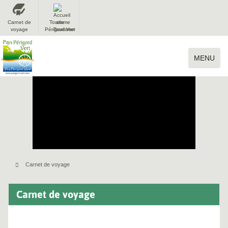
Carnet de
Tourisme
voyage
Périgord Vert
MENU
Carnet de voyage
Carnet de voyage