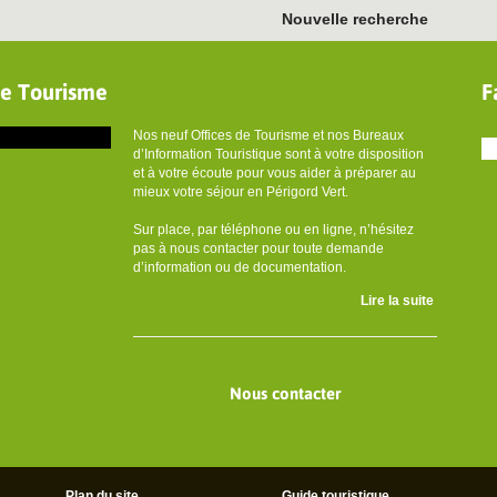
Nouvelle recherche
de Tourisme
F
Nos neuf Offices de Tourisme et nos Bureaux
d’Information Touristique sont à votre disposition
et à votre écoute pour vous aider à préparer au
mieux votre séjour en Périgord Vert.
Sur place, par téléphone ou en ligne, n’hésitez
pas à nous contacter pour toute demande
d’information ou de documentation.
Lire la suite
Nous contacter
Plan du site
Guide touristique