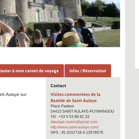
jouter à mon carnet de voyage
Infos / Réservation
Contact
int-Aulaye sur
Visites commentées de la
Bastide de Saint-Aulaye
Place Pasteur
24410 SAINT AULAYE-PUYMANGOU
Tél : +33 5 53 90 81 33
staulaye.mairie@gmail.com
http://www.saint-aulaye.com/
GPS : 45.2032728-0.13578576