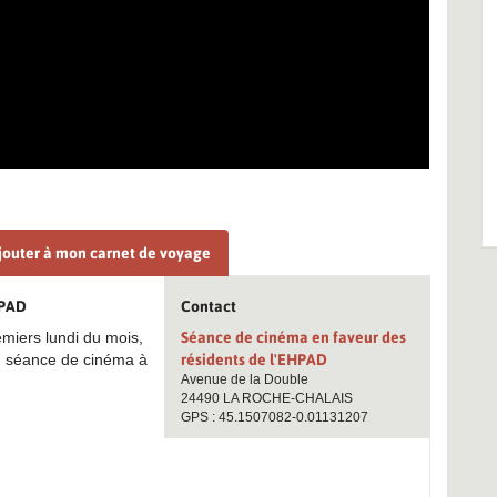
jouter à mon carnet de voyage
HPAD
Contact
miers lundi du mois,
Séance de cinéma en faveur des
D, séance de cinéma à
résidents de l'EHPAD
Avenue de la Double
24490 LA ROCHE-CHALAIS
GPS : 45.1507082-0.01131207