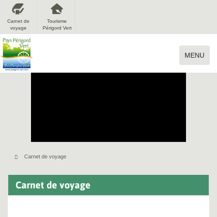
Carnet de
Tourisme
voyage
Périgord Vert
MENU
Carnet de voyage
Carnet de voyage