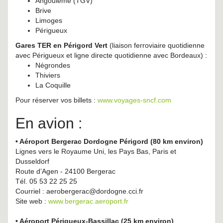
Angoulême (TGV)
Brive
Limoges
Périgueux
Gares TER en Périgord Vert
(liaison ferroviaire quotidienne
avec Périgueux et ligne directe quotidienne avec Bordeaux) :
Négrondes
Thiviers
La Coquille
Pour réserver vos billets :
www.voyages-sncf.com
En avion :
• Aéroport Bergerac Dordogne Périgord (80 km environ)
Lignes vers le Royaume Uni, les Pays Bas, Paris et
Dusseldorf
Route d’Agen - 24100 Bergerac
Tél. 05 53 22 25 25
Courriel : aerobergerac@dordogne.cci.fr
Site web :
www.bergerac.aeroport.fr
• Aéroport Périgueux-Bassillac (25 km environ)