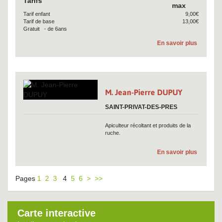
Tarifs
max
Tarif enfant
9,00€
Tarif de base
13,00€
Gratuit - de 6ans
En savoir plus
M. Jean-Pierre DUPUY
SAINT-PRIVAT-DES-PRES
Apiculteur récoltant et produits de la
ruche.
En savoir plus
Pages
1
2
3
4
5
6
>
>>
Carte interactive