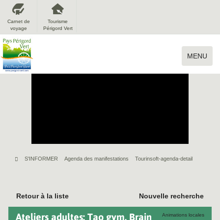
Carnet de
Tourisme
voyage
Périgord Vert
MENU
S'INFORMER
Agenda des manifestations
Tourinsoft-agenda-detail
Retour à la liste
Nouvelle recherche
Ateliers adultes: Tao gym, Brain
Animations locales