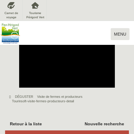
Carnet de
Tourisme
voyage
Périgord Vert
MENU
DÉGUSTER
Visite de fermes et producteurs
Tourinsoft-visite-fermes-producteurs-detail
Retour à la liste
Nouvelle recherche