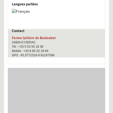
Langues parlées
Contact
Ferme laitière de Bosloubet
24800 EYZERAC
Tél : +33 5 53 55 18 38
Mobile : +33 6 85 32 18 84
GPS : 45.3772316-0.91187596