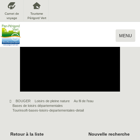
Carnet de
Tourisme
voyage
Périgord Vert
MENU
BOUGER
Loisirs de pleine nature
Au fil de l'eau
Bases de loisirs départementales
Tourinsoft-bases-loisirs-departementales-detail
Retour à la liste
Nouvelle recherche