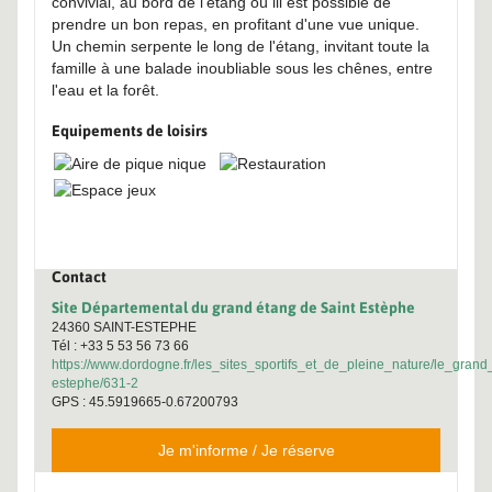
convivial, au bord de l'étang où ill est possible de
prendre un bon repas, en profitant d'une vue unique.
Un chemin serpente le long de l'étang, invitant toute la
famille à une balade inoubliable sous les chênes, entre
l'eau et la forêt.
Equipements de loisirs
Contact
Site Départemental du grand étang de Saint Estèphe
24360 SAINT-ESTEPHE
Tél : +33 5 53 56 73 66
https://www.dordogne.fr/les_sites_sportifs_et_de_pleine_nature/le_gran
estephe/631-2
GPS : 45.5919665-0.67200793
Je m'informe / Je réserve