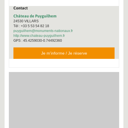
Contact
Château de Puyguilhem
24530 VILLARS
Tél : +33 5 53 54 82 18
puyguilhem@monuments-nationaux.fr
http://www.chateau-puyguilhem.fr
GPS : 45.4259030-0.74492360
Je m'informe / Je réserve