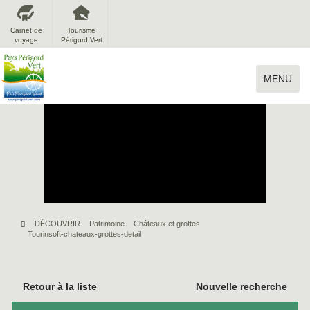
Carnet de
Tourisme
voyage
Périgord Vert
MENU
DÉCOUVRIR
Patrimoine
Châteaux et grottes
Tourinsoft-chateaux-grottes-detail
Retour à la liste
Nouvelle recherche