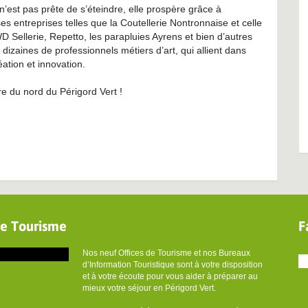
 n’est pas prête de s’éteindre, elle prospère grâce à
es entreprises telles que la Coutellerie Nontronnaise et celle
 Sellerie, Repetto, les parapluies Ayrens et bien d’autres
dizaines de professionnels métiers d’art, qui allient dans
réation et innovation.
re du nord du Périgord Vert !
de Tourisme
F
Nos neuf Offices de Tourisme et nos Bureaux
d’Information Touristique sont à votre disposition
et à votre écoute pour vous aider à préparer au
mieux votre séjour en Périgord Vert.