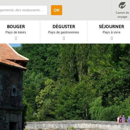
OK
Carnet de
voyage
BOUGER
DÉGUSTER
SÉJOURNER
Pays de loisirs
Pays de gastronomes
Pays à vivre